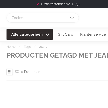
Gratis verzonden v.a. € 75,-
Alle categorieën
Gift Card
Klantenservice
Home
/
Tags
/
Jeans
PRODUCTEN GETAGD MET JEA
0
Producten