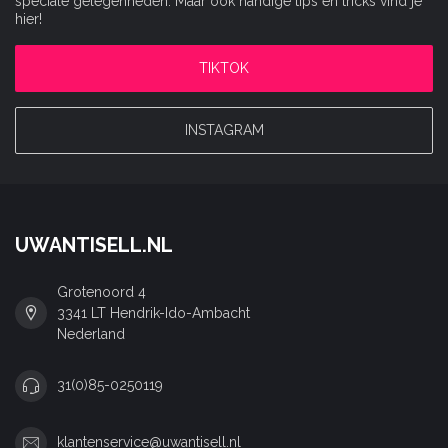
speciale gelegenheden. Maar ook handige tips en tricks vind je
hier!
TIKTOK
INSTAGRAM
UWANTISELL.NL
Grotenoord 4
3341 LT Hendrik-Ido-Ambacht
Nederland
31(0)85-0250119
klantenservice@uwantisell.nl