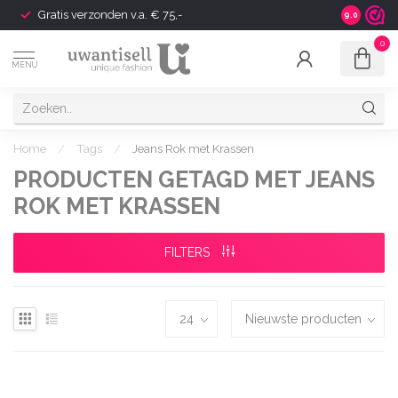
Gratis verzonden v.a. € 75,-
Shipping t
9.0
0
MENU
Home
/
Tags
/
Jeans Rok met Krassen
PRODUCTEN GETAGD MET JEANS
ROK MET KRASSEN
FILTERS