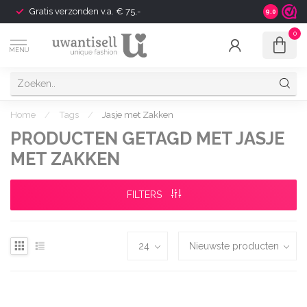
Gratis verzonden v.a. € 75,-
Shipping t
9.0
0
MENU
Home
/
Tags
/
Jasje met Zakken
PRODUCTEN GETAGD MET JASJE
MET ZAKKEN
FILTERS