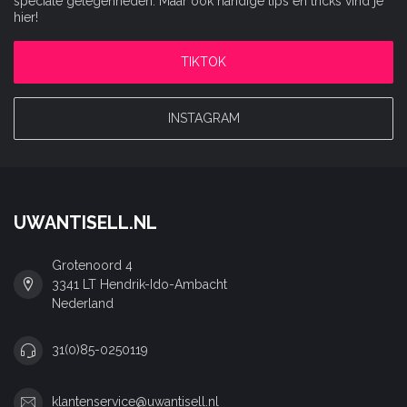
speciale gelegenheden. Maar ook handige tips en tricks vind je
hier!
TIKTOK
INSTAGRAM
UWANTISELL.NL
Grotenoord 4
3341 LT Hendrik-Ido-Ambacht
Nederland
31(0)85-0250119
klantenservice@uwantisell.nl