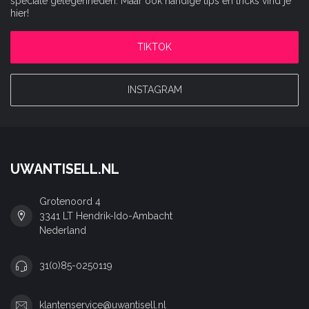
speciale gelegenheden. Maar ook handige tips en tricks vind je
hier!
TIKTOK
INSTAGRAM
UWANTISELL.NL
Grotenoord 4
3341 LT Hendrik-Ido-Ambacht
Nederland
31(0)85-0250119
klantenservice@uwantisell.nl