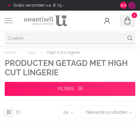
Gratis verzonden v.a. € 75,-
Shipping t
9.0
0
MENU
Home
/
Tags
/
High Cut Lingerie
PRODUCTEN GETAGD MET HIGH
CUT LINGERIE
FILTERS