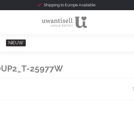
Shipping to Europe Available
NIEUW
UP2_T-25977W