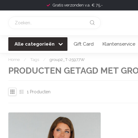
Gratis verzonden v.a. € 75,-
Alle categorieën
Gift Card
Klantenservice
Home
/
Tags
/
group2_T-25977W
PRODUCTEN GETAGD MET GRO
1
Producten