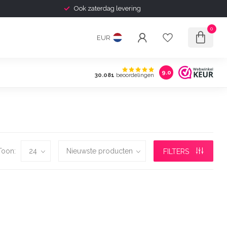
Ook zaterdag levering
0
EUR
9.0
30.081
beoordelingen
Toon:
FILTERS