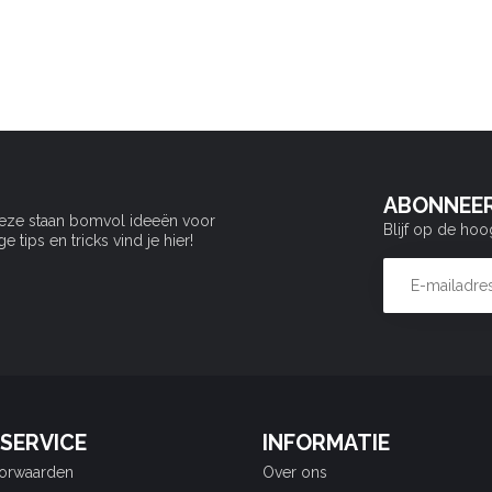
ABONNEER
Deze staan bomvol ideeën voor
Blijf op de hoo
tips en tricks vind je hier!
SERVICE
INFORMATIE
orwaarden
Over ons