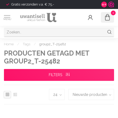
Gratis verzonden v.a. € 75,-
Shipping t
9.0
0
MENU
Home
/
Tags
/
group2_T-25482
PRODUCTEN GETAGD MET
GROUP2_T-25482
FILTERS