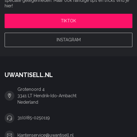
speciale gelegenheden. Maar ook handige tips en tricks vind je
hier!
TIKTOK
INSTAGRAM
UWANTISELL.NL
Grotenoord 4
3341 LT Hendrik-Ido-Ambacht
Nederland
31(0)85-0250119
klantenservice@uwantisell.nl