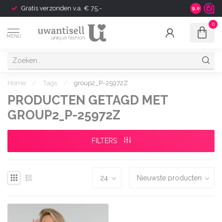
Gratis verzonden v.a. € 75,-
Shipping t
9.0
0
MENU
Home
/
Tags
/
group2_P-25972Z
PRODUCTEN GETAGD MET
GROUP2_P-25972Z
FILTERS