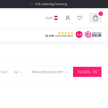
Ook zaterdag levering
0
EUR
9.0
30.081
beoordelingen
Toon:
FILTERS