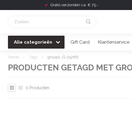
Gratis verzonden v.a. € 75,-
Alle categorieën
Gift Card
Klantenservice
Home
/
Tags
/
group2_G-25286
PRODUCTEN GETAGD MET GRO
0
Producten