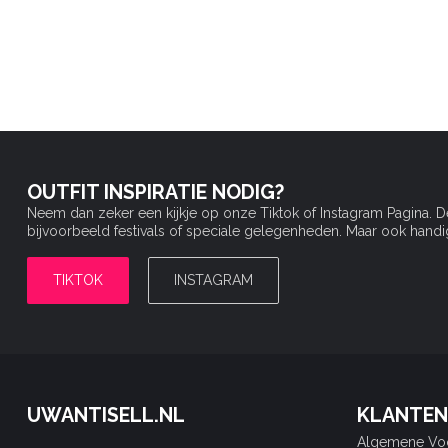
OUTFIT INSPIRATIE NODIG?
Neem dan zeker een kijkje op onze Tiktok of Instagram Pagina. 
bijvoorbeeld festivals of speciale gelegenheden. Maar ook handige 
TIKTOK
INSTAGRAM
UWANTISELL.NL
KLANTEN
Algemene Vo