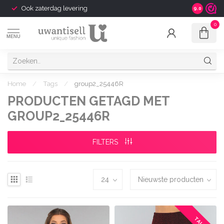
Ook zaterdag levering
9.0
0
MENU
Home
/
Tags
/
group2_25446R
PRODUCTEN GETAGD MET
GROUP2_25446R
FILTERS
TALL