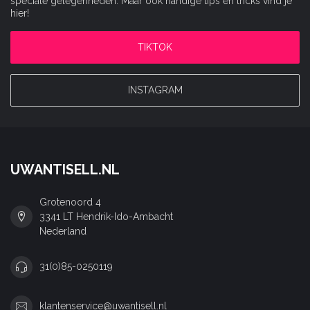
speciale gelegenheden. Maar ook handige tips en tricks vind je
hier!
TIKTOK
INSTAGRAM
UWANTISELL.NL
Grotenoord 4
3341 LT Hendrik-Ido-Ambacht
Nederland
31(0)85-0250119
klantenservice@uwantisell.nl