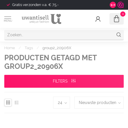
Gratis verzonden v.a. € 75,-
Shipping t
9.0
0
MENU
Home
/
Tags
/
group2_20906X
PRODUCTEN GETAGD MET
GROUP2_20906X
FILTERS