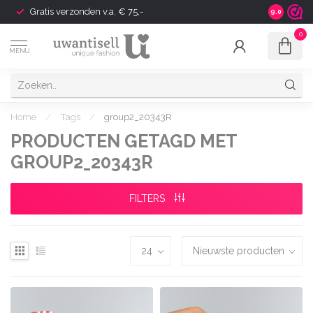
Gratis verzonden v.a. € 75,-
Shipping t
9.0
0
MENU
Home
/
Tags
/
group2_20343R
PRODUCTEN GETAGD MET
GROUP2_20343R
FILTERS