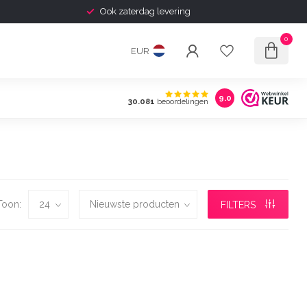
Ook zaterdag levering
0
EUR
9.0
30.081
beoordelingen
Toon:
FILTERS