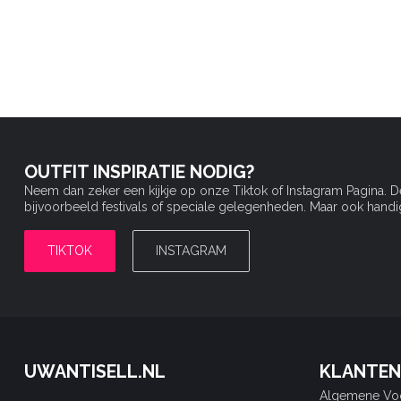
OUTFIT INSPIRATIE NODIG?
Neem dan zeker een kijkje op onze Tiktok of Instagram Pagina. 
bijvoorbeeld festivals of speciale gelegenheden. Maar ook handige 
TIKTOK
INSTAGRAM
UWANTISELL.NL
KLANTEN
Algemene Vo