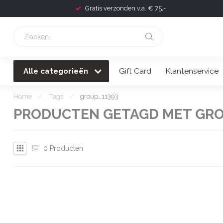
Gratis verzonden v.a. € 75,-
Alle categorieën
Gift Card
Klantenservice
Home
/
Tags
/
group_11393
PRODUCTEN GETAGD MET GRO
0
Producten