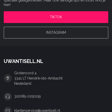
speciale gelegenheden. Maar ook handige tips en tricks vind je
hier!
TIKTOK
INSTAGRAM
UWANTISELL.NL
Grotenoord 4
3341 LT Hendrik-Ido-Ambacht
Nederland
31(0)85-0250119
klantenservice@uwantisell.nl