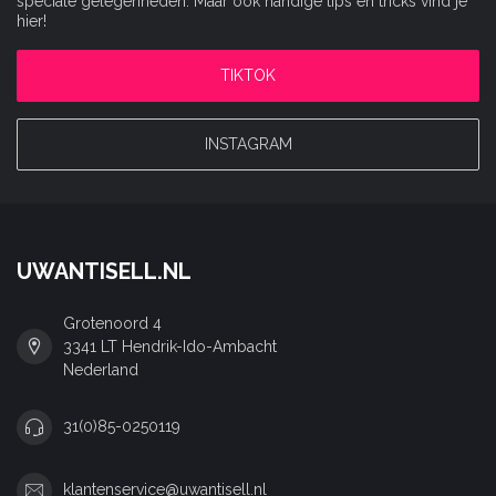
speciale gelegenheden. Maar ook handige tips en tricks vind je
hier!
TIKTOK
INSTAGRAM
UWANTISELL.NL
Grotenoord 4
3341 LT Hendrik-Ido-Ambacht
Nederland
31(0)85-0250119
klantenservice@uwantisell.nl