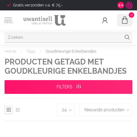
Gratis verzonden v.a. € 75,-
Shipping t
9.0
0
MENU
Home
/
Tags
/
Goudkleurige Enkelbandjes
PRODUCTEN GETAGD MET
GOUDKLEURIGE ENKELBANDJES
FILTERS