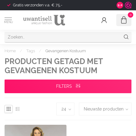
Gratis verzonden v.a. € 75,-
Shipping t
9.0
0
MENU
Home
/
Tags
/
Gevangenen Kostuum
PRODUCTEN GETAGD MET
GEVANGENEN KOSTUUM
FILTERS