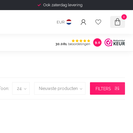
Ook zaterdag levering
0
EUR
9.0
30.081
beoordelingen
Toon:
FILTERS