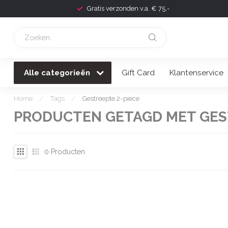
Gratis verzonden v.a. € 75,-
Alle categorieën
Gift Card
Klantenservice
Home
/
Tags
/
Gestreepte 2-piece
PRODUCTEN GETAGD MET GEST
0
Producten