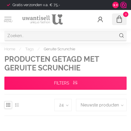
Gratis verzonden v.a. € 75,-
Shipping t
9.0
0
MENU
Home
/
Tags
/
Geruite Scrunchie
PRODUCTEN GETAGD MET
GERUITE SCRUNCHIE
FILTERS