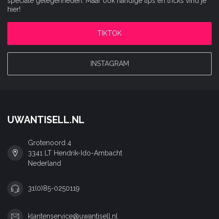
speciale gelegenheden. Maar ook handige tips en tricks vind je
hier!
TIKTOK
INSTAGRAM
UWANTISELL.NL
Grotenoord 4
3341 LT Hendrik-Ido-Ambacht
Nederland
31(0)85-0250119
klantenservice@uwantisell.nl