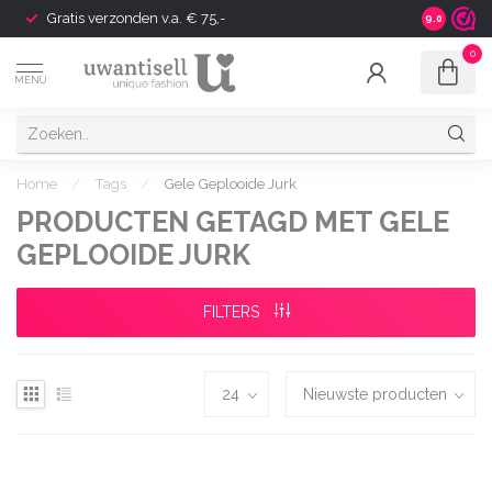
Gratis verzonden v.a. € 75,-
Shipping t
9.0
0
MENU
Home
/
Tags
/
Gele Geplooide Jurk
PRODUCTEN GETAGD MET GELE
GEPLOOIDE JURK
FILTERS