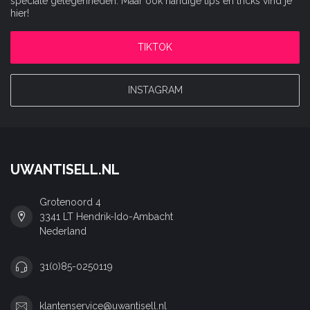
speciale gelegenheden. Maar ook handige tips en tricks vind je
hier!
TIKTOK
INSTAGRAM
UWANTISELL.NL
Grotenoord 4
3341 LT Hendrik-Ido-Ambacht
Nederland
31(0)85-0250119
klantenservice@uwantisell.nl