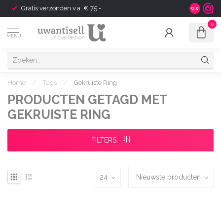
Gratis verzonden v.a. € 75,-
Shipping t
9.0
0
MENU
Home
/
Tags
/
Gekruiste Ring
PRODUCTEN GETAGD MET
GEKRUISTE RING
FILTERS