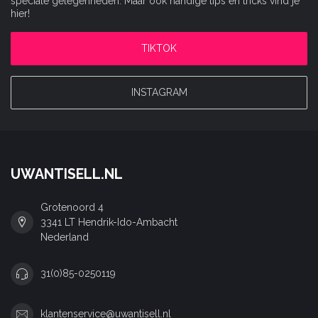
speciale gelegenheden. Maar ook handige tips en tricks vind je
hier!
TIKTOK
INSTAGRAM
UWANTISELL.NL
Grotenoord 4
3341 LT Hendrik-Ido-Ambacht
Nederland
31(0)85-0250119
klantenservice@uwantisell.nl