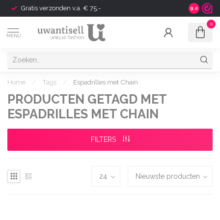
Gratis verzonden v.a. € 75,-
Shipping t
9.0
0
MENU
Home
/
Tags
/
Espadrilles met Chain
PRODUCTEN GETAGD MET
ESPADRILLES MET CHAIN
FILTERS