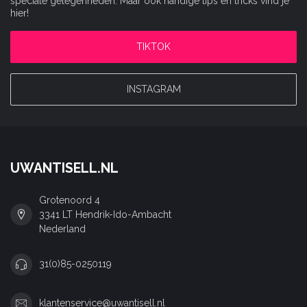
speciale gelegenheden. Maar ook handige tips en tricks vind je
hier!
TIKTOK
INSTAGRAM
UWANTISELL.NL
Grotenoord 4
3341 LT Hendrik-Ido-Ambacht
Nederland
31(0)85-0250119
klantenservice@uwantisell.nl