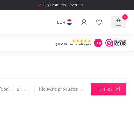
Ook zaterdag levering
0
EUR
9.0
30.081
beoordelingen
Toon:
FILTERS