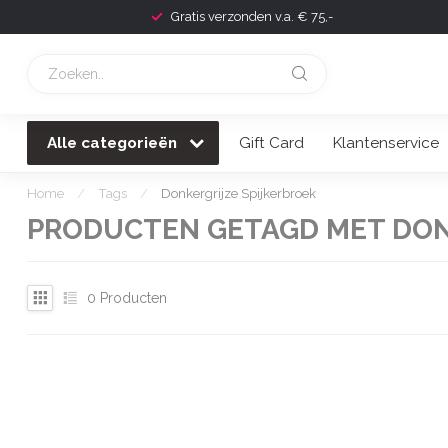
Gratis verzonden v.a. € 75,-
Alle categorieën
Gift Card
Klantenservice
Home
/
Tags
/
Donkergrijze Spijkerbroek
PRODUCTEN GETAGD MET DON
0
Producten