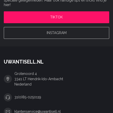
speciale gelegenheden. Maar ook handige tips en tricks vind je
hier!
TIKTOK
INSTAGRAM
UWANTISELL.NL
Grotenoord 4
3341 LT Hendrik-Ido-Ambacht
Nederland
31(0)85-0250119
klantenservice@uwantisell.nl