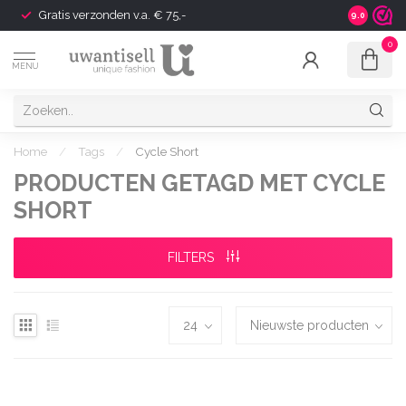
Gratis verzonden v.a. € 75,-
Shipping t
9.0
0
MENU
Home
/
Tags
/
Cycle Short
PRODUCTEN GETAGD MET CYCLE
SHORT
FILTERS