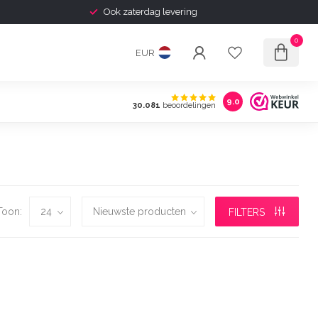
Ook zaterdag levering
0
EUR
9.0
30.081
beoordelingen
Toon:
FILTERS