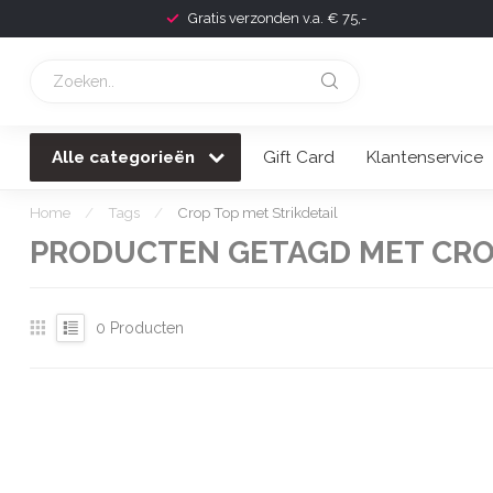
Gratis verzonden v.a. € 75,-
Alle categorieën
Gift Card
Klantenservice
Home
/
Tags
/
Crop Top met Strikdetail
PRODUCTEN GETAGD MET CROP
0
Producten