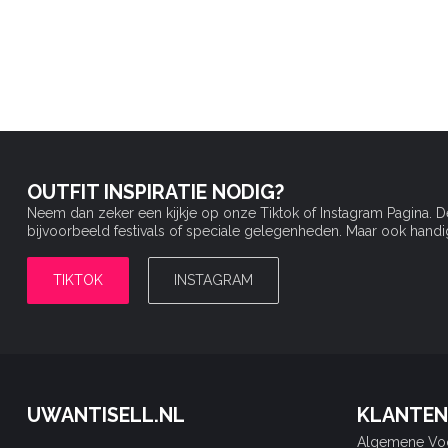
OUTFIT INSPIRATIE NODIG?
Neem dan zeker een kijkje op onze Tiktok of Instagram Pagina. 
bijvoorbeeld festivals of speciale gelegenheden. Maar ook handige 
TIKTOK
INSTAGRAM
UWANTISELL.NL
KLANTEN
Algemene Vo