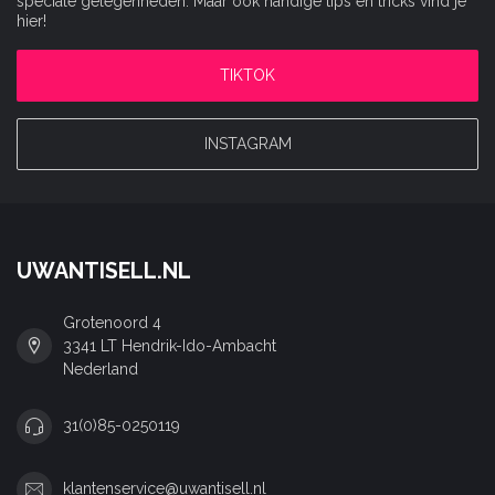
speciale gelegenheden. Maar ook handige tips en tricks vind je
hier!
TIKTOK
INSTAGRAM
UWANTISELL.NL
Grotenoord 4
3341 LT Hendrik-Ido-Ambacht
Nederland
31(0)85-0250119
klantenservice@uwantisell.nl