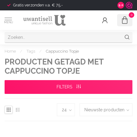
Gratis verzonden v.a. € 75,-
Shipping t
9.0
0
MENU
Home
/
Tags
/
Cappuccino Topje
PRODUCTEN GETAGD MET
CAPPUCCINO TOPJE
FILTERS