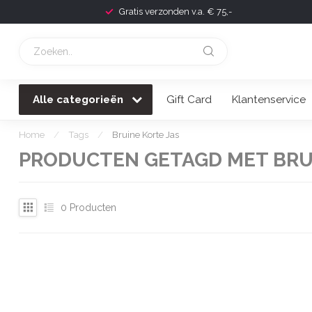
Gratis verzonden v.a. € 75,-
Alle categorieën
Gift Card
Klantenservice
Home
/
Tags
/
Bruine Korte Jas
PRODUCTEN GETAGD MET BRU
0
Producten