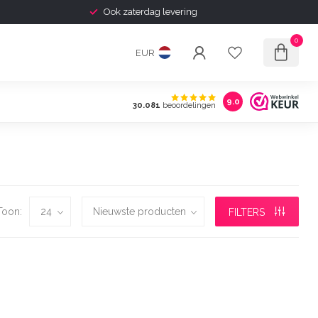
Ook zaterdag levering
0
EUR
9.0
30.081
beoordelingen
Toon:
FILTERS