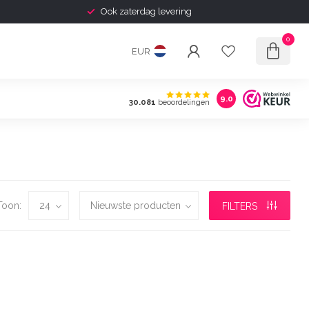
Ook zaterdag levering
0
EUR
9.0
30.081
beoordelingen
Toon:
FILTERS