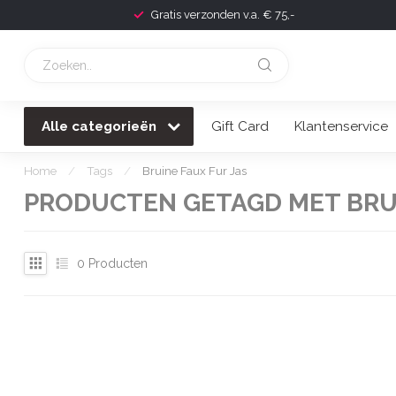
Gratis verzonden v.a. € 75,-
Alle categorieën
Gift Card
Klantenservice
Home
/
Tags
/
Bruine Faux Fur Jas
PRODUCTEN GETAGD MET BRUI
0
Producten