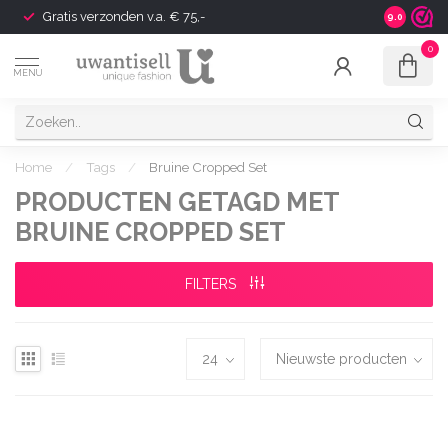
Gratis verzonden v.a. € 75,-
Shipping t
9.0
0
MENU
Home
/
Tags
/
Bruine Cropped Set
PRODUCTEN GETAGD MET
BRUINE CROPPED SET
FILTERS