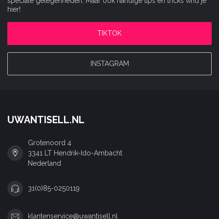
speciale gelegenheden. Maar ook handige tips en tricks vind je
hier!
TIKTOK
INSTAGRAM
UWANTISELL.NL
Grotenoord 4
3341 LT Hendrik-Ido-Ambacht
Nederland
31(0)85-0250119
klantenservice@uwantisell.nl