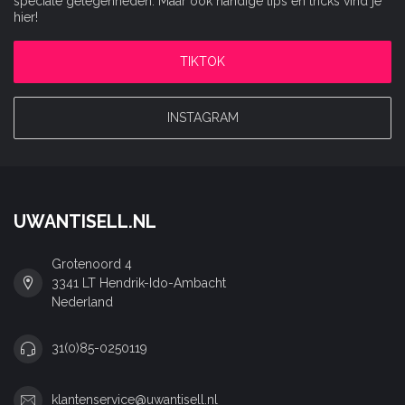
speciale gelegenheden. Maar ook handige tips en tricks vind je
hier!
TIKTOK
INSTAGRAM
UWANTISELL.NL
Grotenoord 4
3341 LT Hendrik-Ido-Ambacht
Nederland
31(0)85-0250119
klantenservice@uwantisell.nl