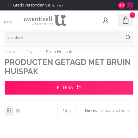
Gratis verzonden v.a. € 75,-
Shipping t
9.0
0
MENU
Home
/
Tags
/
Bruin Huispak
PRODUCTEN GETAGD MET BRUIN
HUISPAK
FILTERS