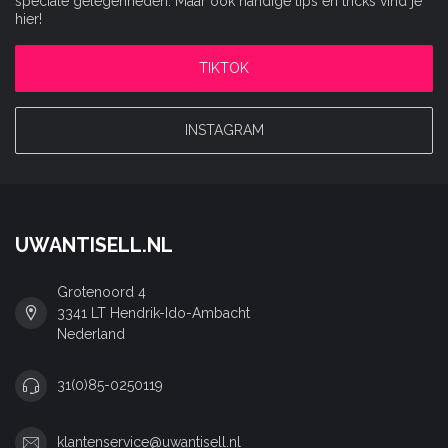
speciale gelegenheden. Maar ook handige tips en tricks vind je
hier!
TIKTOK
INSTAGRAM
UWANTISELL.NL
Grotenoord 4
3341 LT Hendrik-Ido-Ambacht
Nederland
31(0)85-0250119
klantenservice@uwantisell.nl