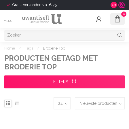
Gratis verzonden v.a. € 75,-
Shipping t
9.0
0
MENU
Home
/
Tags
/
Broderie Top
PRODUCTEN GETAGD MET
BRODERIE TOP
FILTERS