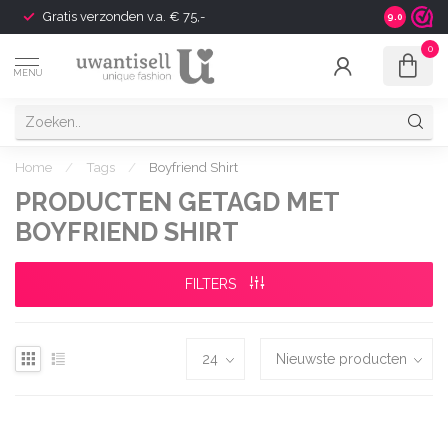
Gratis verzonden v.a. € 75,-
Shipping t
9.0
0
MENU
Home
/
Tags
/
Boyfriend Shirt
PRODUCTEN GETAGD MET
BOYFRIEND SHIRT
FILTERS