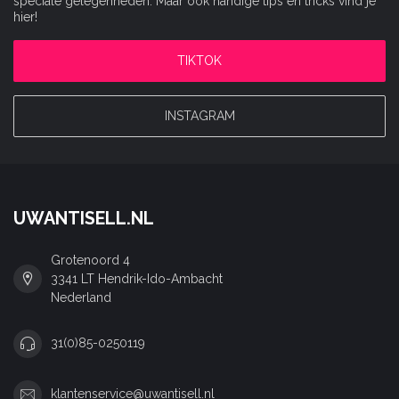
speciale gelegenheden. Maar ook handige tips en tricks vind je
hier!
TIKTOK
INSTAGRAM
UWANTISELL.NL
Grotenoord 4
3341 LT Hendrik-Ido-Ambacht
Nederland
31(0)85-0250119
klantenservice@uwantisell.nl