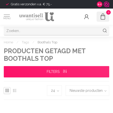
Gratis verzonden v.a. € 75,-
Shipping t
9.0
0
MENU
Home
/
Tags
/
Boothals Top
PRODUCTEN GETAGD MET
BOOTHALS TOP
FILTERS