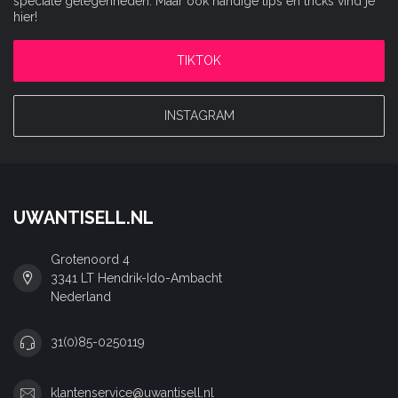
speciale gelegenheden. Maar ook handige tips en tricks vind je
hier!
TIKTOK
INSTAGRAM
UWANTISELL.NL
Grotenoord 4
3341 LT Hendrik-Ido-Ambacht
Nederland
31(0)85-0250119
klantenservice@uwantisell.nl