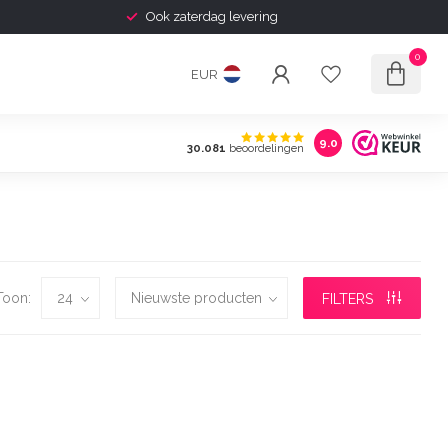
Ook zaterdag levering
0
EUR
9.0
30.081
beoordelingen
Toon:
FILTERS