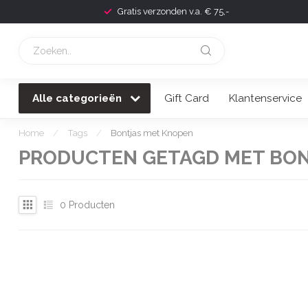
Gratis verzonden v.a. € 75,-
Alle categorieën
Gift Card
Klantenservice
Home
/
Tags
/
Bontjas met Knopen
PRODUCTEN GETAGD MET BON
0
Producten