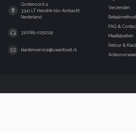
Grotenoord 4
Verzenden
3341 LT Hendrik-Ido-Ambacht
Nederland
Betaalmethod
FAQ & Contac
31(0)85-0250119
Maattabellen
Retour & Klac
klantenservice@uwantisell.nl
Actievoorwaa