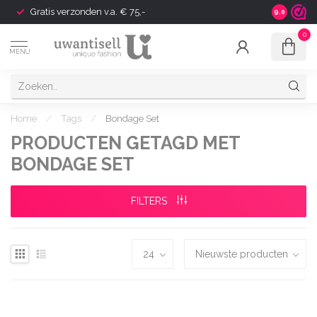
Gratis verzonden v.a. € 75,-
Shipping t
9.0
0
MENU
Home
/
Tags
/
Bondage Set
PRODUCTEN GETAGD MET
BONDAGE SET
FILTERS