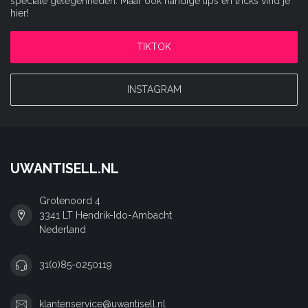
speciale gelegenheden. Maar ook handige tips en tricks vind je
hier!
TIKTOK
INSTAGRAM
UWANTISELL.NL
Grotenoord 4
3341 LT Hendrik-Ido-Ambacht
Nederland
31(0)85-0250119
klantenservice@uwantisell.nl