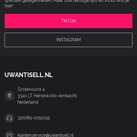
speciale gelegenheden. Maar ook handige tips en tricks vind je
hier!
TIKTOK
INSTAGRAM
UWANTISELL.NL
Grotenoord 4
3341 LT Hendrik-Ido-Ambacht
Nederland
31(0)85-0250119
klantenservice@uwantisell.nl