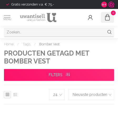
Gratis verzonden v.a. € 75,-
Shipping t
9.0
0
MENU
Home
/
Tags
/
Bomber Vest
PRODUCTEN GETAGD MET
BOMBER VEST
FILTERS