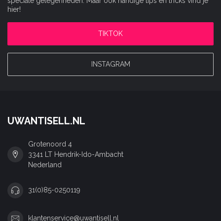
speciale gelegenheden. Maar ook handige tips en tricks vind je
hier!
TIKTOK
INSTAGRAM
UWANTISELL.NL
Grotenoord 4
3341 LT Hendrik-Ido-Ambacht
Nederland
31(0)85-0250119
klantenservice@uwantisell.nl