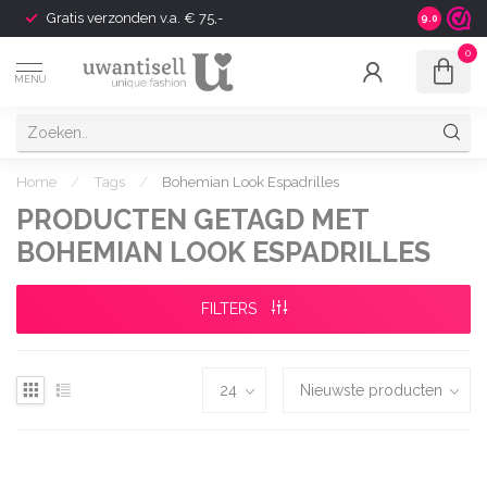
Gratis verzonden v.a. € 75,-
Shipping t
9.0
0
MENU
Home
/
Tags
/
Bohemian Look Espadrilles
PRODUCTEN GETAGD MET
BOHEMIAN LOOK ESPADRILLES
FILTERS