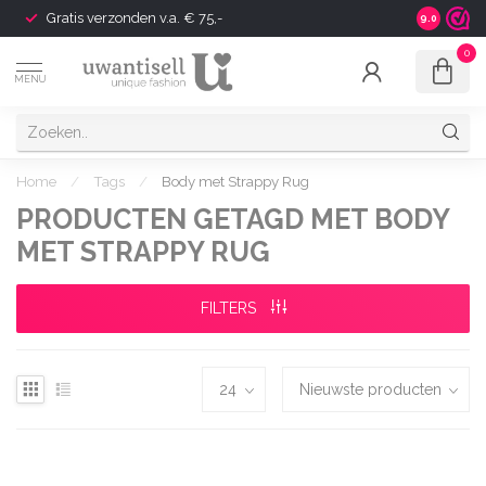
Gratis verzonden v.a. € 75,-
Shipping t
9.0
0
MENU
Home
/
Tags
/
Body met Strappy Rug
PRODUCTEN GETAGD MET BODY
MET STRAPPY RUG
FILTERS