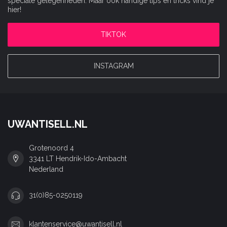
speciale gelegenheden. Maar ook handige tips en tricks vind je
hier!
TIKTOK
INSTAGRAM
UWANTISELL.NL
Grotenoord 4
3341 LT Hendrik-Ido-Ambacht
Nederland
31(0)85-0250119
klantenservice@uwantisell.nl