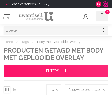
Gratis verzonden v.a. € 75,-
Shipping t
9.0
0
MENU
Home
/
Tags
/
Body met Geplooide Overlay
PRODUCTEN GETAGD MET BODY
MET GEPLOOIDE OVERLAY
FILTERS