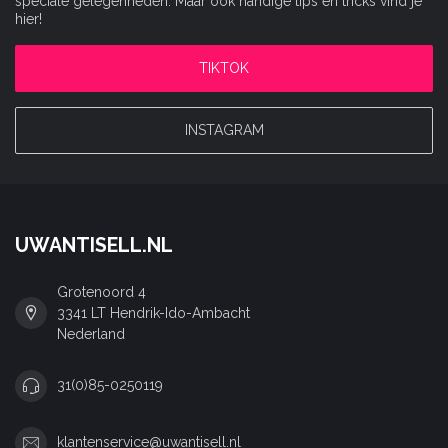
speciale gelegenheden. Maar ook handige tips en tricks vind je
hier!
TIKTOK
INSTAGRAM
UWANTISELL.NL
Grotenoord 4
3341 LT Hendrik-Ido-Ambacht
Nederland
31(0)85-0250119
klantenservice@uwantisell.nl