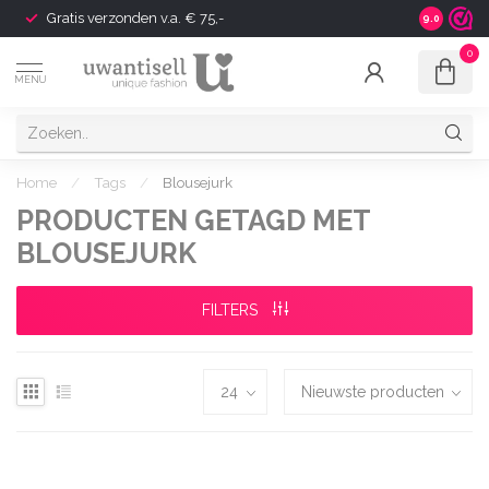
Gratis verzonden v.a. € 75,-
Shipping t
9.0
0
MENU
Home
/
Tags
/
Blousejurk
PRODUCTEN GETAGD MET
BLOUSEJURK
FILTERS