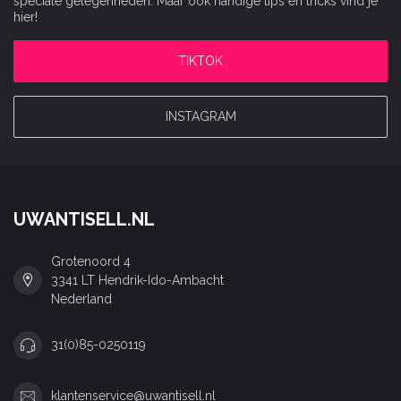
speciale gelegenheden. Maar ook handige tips en tricks vind je
hier!
TIKTOK
INSTAGRAM
UWANTISELL.NL
Grotenoord 4
3341 LT Hendrik-Ido-Ambacht
Nederland
31(0)85-0250119
klantenservice@uwantisell.nl