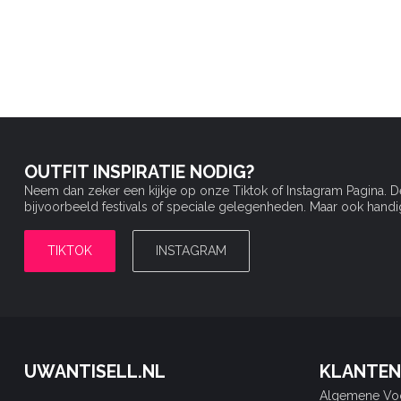
OUTFIT INSPIRATIE NODIG?
Neem dan zeker een kijkje op onze Tiktok of Instagram Pagina. 
bijvoorbeeld festivals of speciale gelegenheden. Maar ook handige 
TIKTOK
INSTAGRAM
UWANTISELL.NL
KLANTEN
Algemene Vo