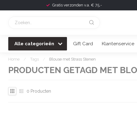
Gratis verzonden v.a. € 75,-
Alle categorieën
Gift Card
Klantenservice
Home
/
Tags
/
Blouse met Strass Stenen
PRODUCTEN GETAGD MET BLO
0
Producten