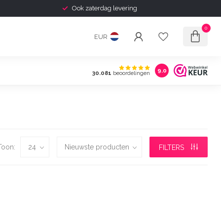
Ook zaterdag levering
0
EUR
9.0
30.081
beoordelingen
Toon:
FILTERS