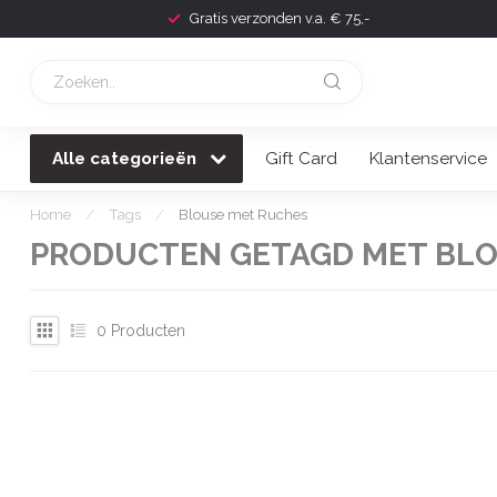
Gratis verzonden v.a. € 75,-
Alle categorieën
Gift Card
Klantenservice
Home
/
Tags
/
Blouse met Ruches
PRODUCTEN GETAGD MET BLO
0
Producten