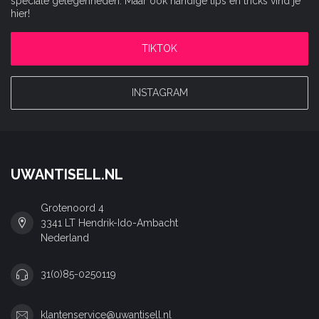
speciale gelegenheden. Maar ook handige tips en tricks vind je
hier!
TIKTOK
INSTAGRAM
UWANTISELL.NL
Grotenoord 4
3341 LT Hendrik-Ido-Ambacht
Nederland
31(0)85-0250119
klantenservice@uwantisell.nl