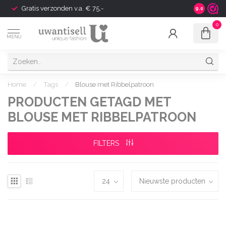
Gratis verzonden v.a. € 75,-
Shipping t
9.0
0
MENU
Home
/
Tags
/
Blouse met Ribbelpatroon
PRODUCTEN GETAGD MET
BLOUSE MET RIBBELPATROON
FILTERS