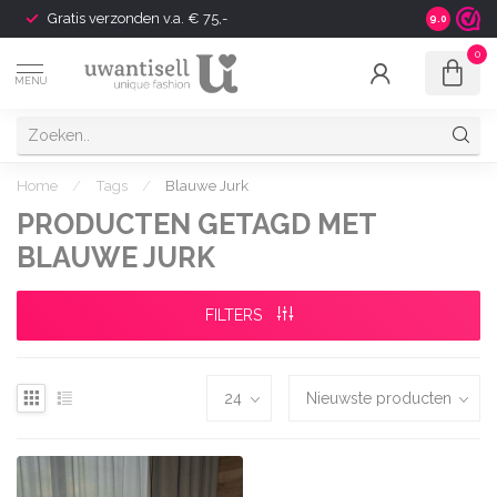
Gratis verzonden v.a. € 75,-
Shipping t
9.0
0
MENU
Home
/
Tags
/
Blauwe Jurk
PRODUCTEN GETAGD MET
BLAUWE JURK
FILTERS