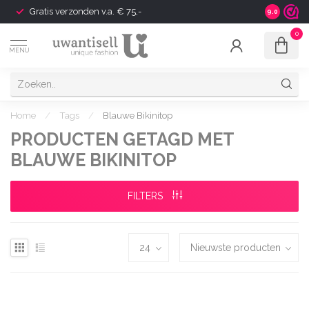
Gratis verzonden v.a. € 75,-
Shipping t
9.0
0
MENU
Home
/
Tags
/
Blauwe Bikinitop
PRODUCTEN GETAGD MET
BLAUWE BIKINITOP
FILTERS