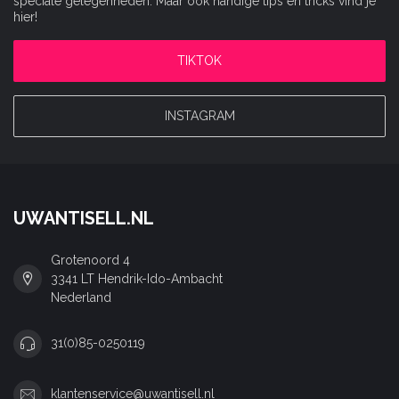
speciale gelegenheden. Maar ook handige tips en tricks vind je
hier!
TIKTOK
INSTAGRAM
UWANTISELL.NL
Grotenoord 4
3341 LT Hendrik-Ido-Ambacht
Nederland
31(0)85-0250119
klantenservice@uwantisell.nl