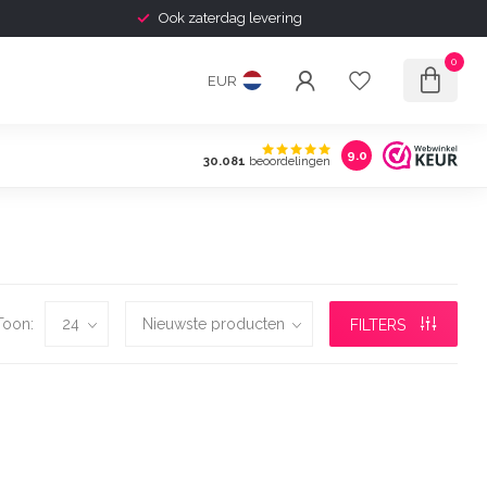
Ook zaterdag levering
0
EUR
9.0
30.081
beoordelingen
Toon:
FILTERS