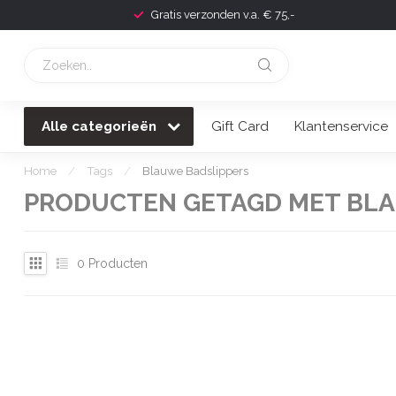
Gratis verzonden v.a. € 75,-
Alle categorieën
Gift Card
Klantenservice
Home
/
Tags
/
Blauwe Badslippers
PRODUCTEN GETAGD MET BLA
0
Producten