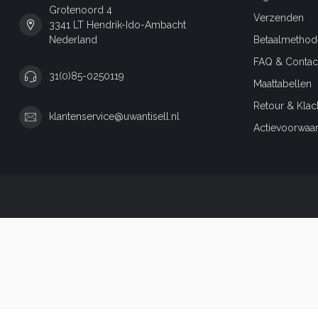
Grotenoord 4
Verzenden
3341 LT Hendrik-Ido-Ambacht
Nederland
Betaalmethod
FAQ & Contac
31(0)85-0250119
Maattabellen
Retour & Klac
klantenservice@uwantisell.nl
Actievoorwaa