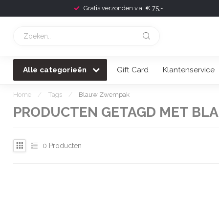
Gratis verzonden v.a. € 75,-
Alle categorieën
Gift Card
Klantenservice
Home
/
Tags
/
Blauw Zwempak
PRODUCTEN GETAGD MET BL
0
Producten