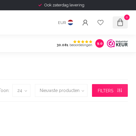
Ook zaterdag levering
0
EUR
9.0
30.081
beoordelingen
Toon:
FILTERS