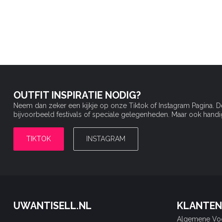
OUTFIT INSPIRATIE NODIG?
Neem dan zeker een kijkje op onze Tiktok of Instagram Pagina. 
bijvoorbeeld festivals of speciale gelegenheden. Maar ook handige 
TIKTOK
INSTAGRAM
UWANTISELL.NL
KLANTEN
Algemene Vo