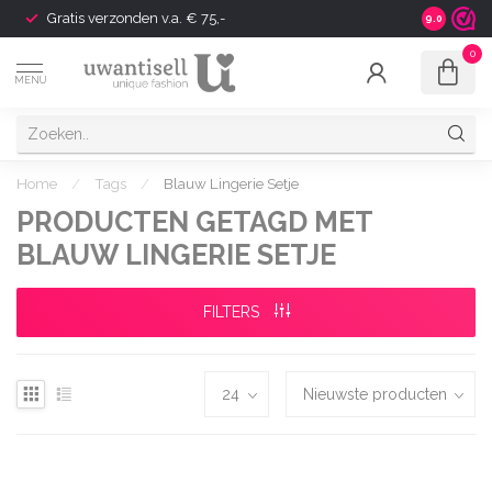
Gratis verzonden v.a. € 75,-
Shipping t
9.0
0
MENU
Home
/
Tags
/
Blauw Lingerie Setje
PRODUCTEN GETAGD MET
BLAUW LINGERIE SETJE
FILTERS