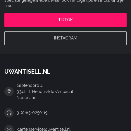
speciale gelegenheden. Maar ook handige tips en tricks vind je
hier!
TIKTOK
INSTAGRAM
UWANTISELL.NL
Grotenoord 4
3341 LT Hendrik-Ido-Ambacht
Nederland
31(0)85-0250119
klantenservice@uwantisell.nl