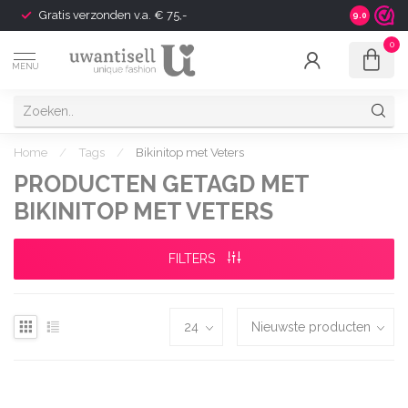
Gratis verzonden v.a. € 75,-
Shipping t
9.0
0
MENU
Home
/
Tags
/
Bikinitop met Veters
PRODUCTEN GETAGD MET
BIKINITOP MET VETERS
FILTERS