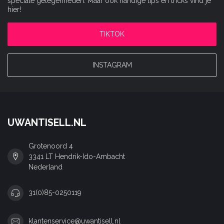
speciale gelegenheden. Maar ook handige tips en tricks vind je
hier!
TIKTOK
INSTAGRAM
UWANTISELL.NL
Grotenoord 4
3341 LT Hendrik-Ido-Ambacht
Nederland
31(0)85-0250119
klantenservice@uwantisell.nl