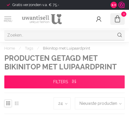
Gratis verzonden v.a. € 75,-
Shipping t
9.0
0
MENU
Home
/
Tags
/
Bikinitop met Luipaardprint
PRODUCTEN GETAGD MET
BIKINITOP MET LUIPAARDPRINT
FILTERS