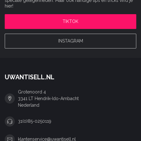
speciale gelegenheden. Maar ook handige tips en tricks vind je
hier!
TIKTOK
INSTAGRAM
UWANTISELL.NL
Grotenoord 4
3341 LT Hendrik-Ido-Ambacht
Nederland
31(0)85-0250119
klantenservice@uwantisell.nl