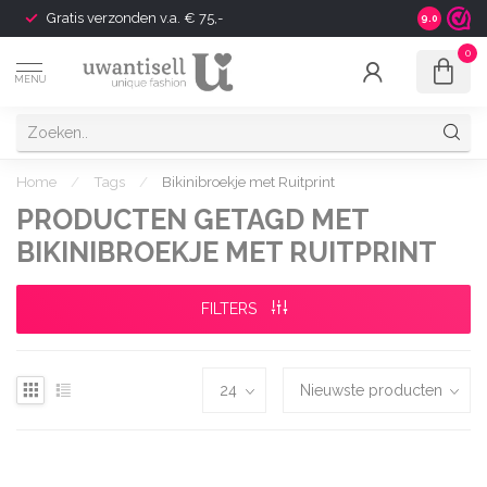
Gratis verzonden v.a. € 75,-
Shipping t
9.0
0
MENU
Home
/
Tags
/
Bikinibroekje met Ruitprint
PRODUCTEN GETAGD MET
BIKINIBROEKJE MET RUITPRINT
FILTERS