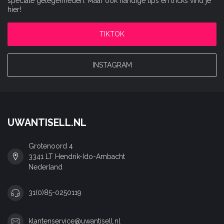
speciale gelegenheden. Maar ook handige tips en tricks vind je
hier!
TIKTOK
INSTAGRAM
UWANTISELL.NL
Grotenoord 4
3341 LT Hendrik-Ido-Ambacht
Nederland
31(0)85-0250119
klantenservice@uwantisell.nl