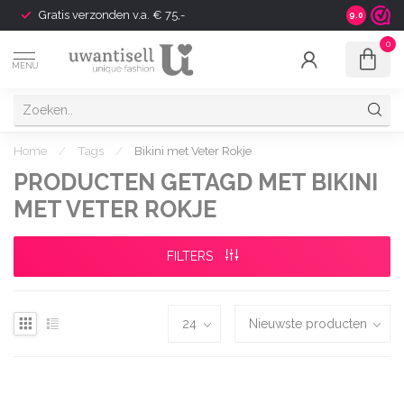
Gratis verzonden v.a. € 75,-
Shipping t
9.0
0
MENU
Home
/
Tags
/
Bikini met Veter Rokje
PRODUCTEN GETAGD MET BIKINI
MET VETER ROKJE
FILTERS