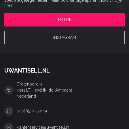
speciale gelegenheden. Maar ook handige tips en tricks vind je
hier!
TIKTOK
INSTAGRAM
UWANTISELL.NL
Grotenoord 4
3341 LT Hendrik-Ido-Ambacht
Nederland
31(0)85-0250119
klantenservice@uwantisell.nl